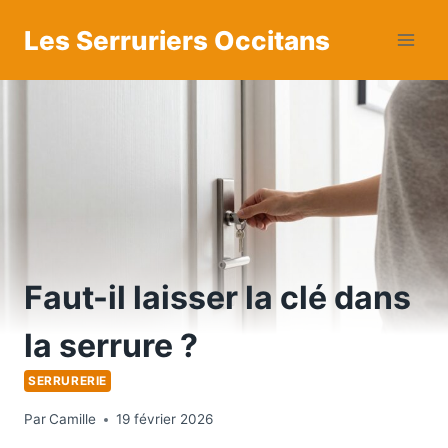
Aller
Les Serruriers Occitans
au
contenu
Faut-il laisser la clé dans
la serrure ?
SERRURERIE
Par
Camille
19 février 2026