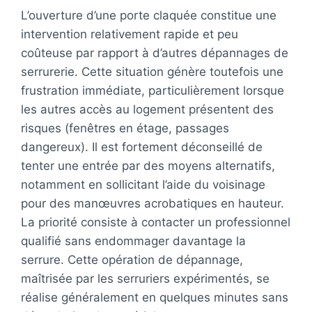
E
L’ouverture d’une porte claquée constitue une
R
D
intervention relativement rapide et peu
E
coûteuse par rapport à d’autres dépannages de
L
serrurerie. Cette situation génère toutefois une
A
frustration immédiate, particulièrement lorsque
C
O
les autres accès au logement présentent des
L
risques (fenêtres en étage, passages
L
dangereux). Il est fortement déconseillé de
E
D
tenter une entrée par des moyens alternatifs,
A
notamment en sollicitant l’aide du voisinage
N
pour des manœuvres acrobatiques en hauteur.
S
La priorité consiste à contacter un professionnel
L
A
qualifié sans endommager davantage la
S
serrure. Cette opération de dépannage,
E
maîtrisée par les serruriers expérimentés, se
R
R
réalise généralement en quelques minutes sans
U