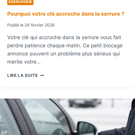
SERRURERIE
F
R
Pourquoi votre clé accroche dans la serrure ?
E
-
Publié le
24 février 2026
F
O
Votre clé qui accroche dans la serrure vous fait
R
perdre patience chaque matin. Ce petit blocage
T
annonce souvent un problème plus sérieux qui
F
I
mérite votre…
C
H
P
LIRE LA SUITE
E
O
T
U
-
R
B
Q
A
U
U
O
C
I
H
V
E
O