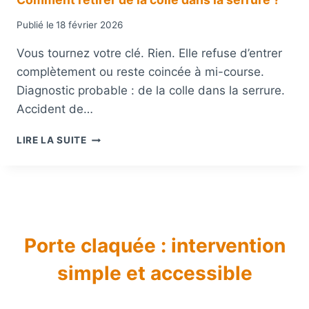
U
S
T
L
Publié le
18 février 2026
E
A
S
S
Vous tournez votre clé. Rien. Elle refuse d’entrer
?
E
complètement ou reste coincée à mi-course.
R
Diagnostic probable : de la colle dans la serrure.
R
U
Accident de…
R
E
C
LIRE LA SUITE
?
O
M
M
E
N
T
R
Porte claquée : intervention
E
simple et accessible
T
I
R