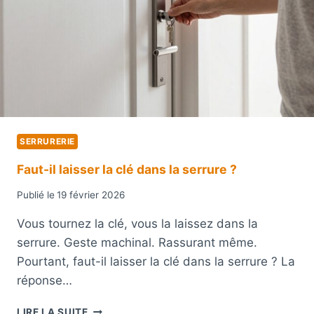
O
H
I
E
T
T
U
E
R
R
E
U
?
N
E
S
SERRURERIE
E
R
Faut-il laisser la clé dans la serrure ?
R
U
Publié le
19 février 2026
R
E
Vous tournez la clé, vous la laissez dans la
A
serrure. Geste machinal. Rassurant même.
V
Pourtant, faut-il laisser la clé dans la serrure ? La
E
C
réponse…
U
N
F
LIRE LA SUITE