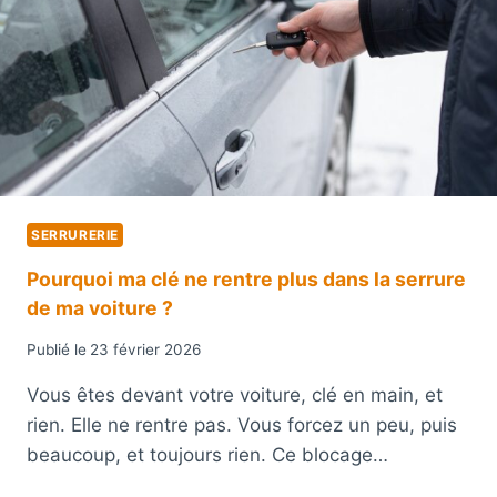
D
T
’
R
O
E
C
C
C
L
A
É
S
A
I
C
O
C
N
R
SERRURERIE
?
O
C
Pourquoi ma clé ne rentre plus dans la serrure
H
de ma voiture ?
E
D
Publié le
23 février 2026
A
N
Vous êtes devant votre voiture, clé en main, et
S
rien. Elle ne rentre pas. Vous forcez un peu, puis
L
A
beaucoup, et toujours rien. Ce blocage…
S
E