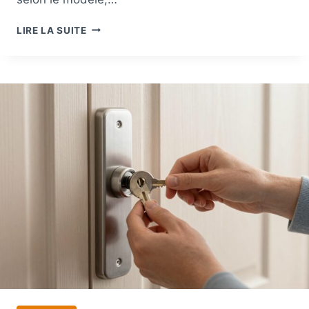
Q
LIRE LA SUITE
U
E
L
E
S
T
L
E
P
R
I
X
D
’
U
N
C
O
F