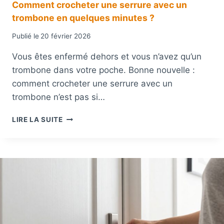
Comment crocheter une serrure avec un
L
trombone en quelques minutes ?
U
S
Publié le
20 février 2026
D
A
Vous êtes enfermé dehors et vous n’avez qu’un
N
trombone dans votre poche. Bonne nouvelle :
S
L
comment crocheter une serrure avec un
A
trombone n’est pas si…
S
E
C
LIRE LA SUITE
R
O
R
M
U
M
R
E
E
N
D
T
E
C
M
R
A
O
V
C